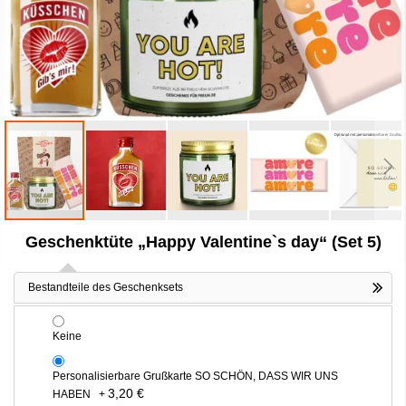
Zum
Geschenktüte „Happy Valentine`s day“ (Set 5)
Anfang
der
Bildergalerie
Bestandteile des Geschenksets
springen
Keine
Personalisierbare Grußkarte SO SCHÖN, DASS WIR UNS
3,20 €
HABEN
+