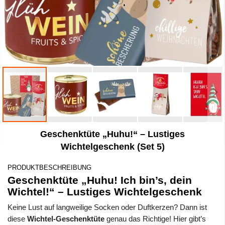
Zum
Geschenktüte „Huhu!“ – Lustiges
Anfang
der
Wichtelgeschenk (Set 5)
Bildergalerie
springen
PRODUKTBESCHREIBUNG
Geschenktüte „Huhu! Ich bin’s, dein
Wichtel!“ – Lustiges Wichtelgeschenk
Keine Lust auf langweilige Socken oder Duftkerzen? Dann ist
diese
Wichtel-Geschenktüte
genau das Richtige! Hier gibt’s