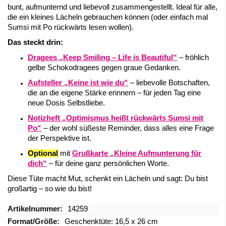
bunt, aufmunternd und liebevoll zusammengestellt. Ideal für alle,
die ein kleines Lächeln gebrauchen können (oder einfach mal
Sumsi mit Po rückwärts lesen wollen).
Das steckt drin:
Dragees „Keep Smiling – Life is Beautiful“
– fröhlich
gelbe Schokodragees gegen graue Gedanken.
Aufsteller „Keine ist wie du“
– liebevolle Botschaften,
die an die eigene Stärke erinnern – für jeden Tag eine
neue Dosis Selbstliebe.
Notizheft „Optimismus heißt rückwärts Sumsi mit
Po“
– der wohl süßeste Reminder, dass alles eine Frage
der Perspektive ist.
Optional
mit
Grußkarte „Kleine Aufmunterung für
dich“
– für deine ganz persönlichen Worte.
Diese Tüte macht Mut, schenkt ein Lächeln und sagt: Du bist
großartig – so wie du bist!
Mehr
14259
Informationen
Geschenktüte: 16,5 x 26 cm