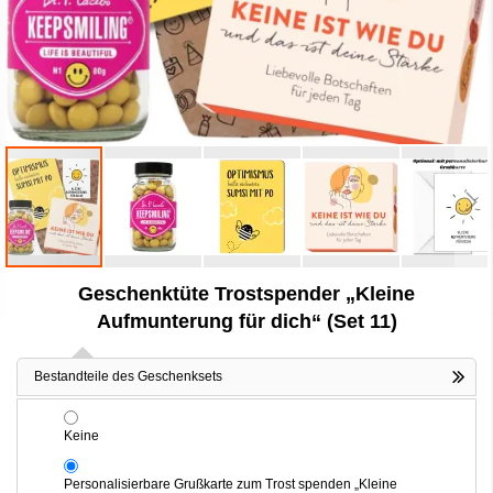
Zum
Geschenktüte Trostspender „Kleine
Anfang
der
Aufmunterung für dich“ (Set 11)
Bildergalerie
springen
Bestandteile des Geschenksets
Keine
Personalisierbare Grußkarte zum Trost spenden „Kleine