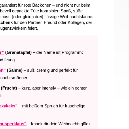
rantiert für rote Bäckchen – und nicht nur beim
bevoll gepackte Tüte kombiniert Spaß, süße
uss (oder gleich drei) flüssige Weihnachtslaune.
schenk
für den Partner, Freund oder Kollegen, der
ugenzwinkern feiert.
r“
(Granatapfel)
– der Name ist Programm:
nd feurig
en“
(Sahne)
– süß, cremig und perfekt für
hnachtsmänner
(Frucht)
– kurz, aber intensiv – wie ein echter
t
exykeks“
– mit heißem Spruch für kuschelige
nusperklaus“
– knack dir dein Weihnachtsglück