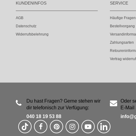
KUNDENINFOS
SERVICE
AGB
Häufige Fragen
Datenschutz
Bestellvorgang
Widerrufsbelehrung
Versandinforma
Zahlungsarten
Retoureninform
Vertrag widerru
Du hast Fragen? Gerne stehen wir
Oder s
dir telefonisch zur Verfügung:
E-Mail 
040 18 19 53 88
info@