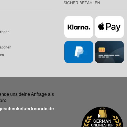
SICHER BEZAHLEN
tionen
ationen
fen
ende uns deine Anfrage als
an:
geschenkefuerfreunde.de