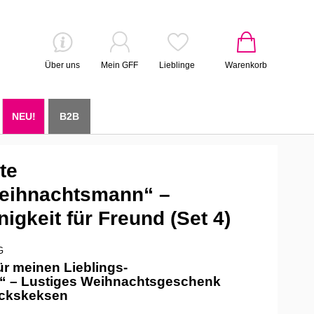
Über uns
Mein GFF
Lieblinge
Warenkorb
NEU!
B2B
te
weihnachtsmann“ –
nigkeit für Freund (Set 4)
G
r meinen Lieblings-
 – Lustiges Weihnachtsgeschenk
ückskeksen