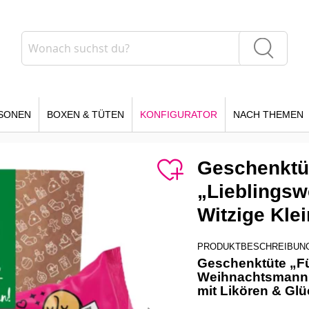
Suche
Suche
SONEN
BOXEN & TÜTEN
KONFIGURATOR
NACH THEMEN
Geschenktü
„Lieblings
Witzige Klei
PRODUKTBESCHREIBUN
Geschenktüte „Fü
Weihnachtsmann“
mit Likören & Gl