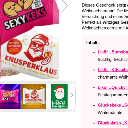
Dieses Geschenk sorgt ga
Weihnachtsmann! Die lie
Versuchung und einen Sch
Perfekt als
witziges Ge
Weihnachten gerne mit A
Inhalt:
Likör „Bumsba
fruchtig, frech u
Likör „Küssch
charmante Wei
Likör „Quicky“
Festtagsmomen
Glückskeks „S
Winternächte
Glückskeks „K