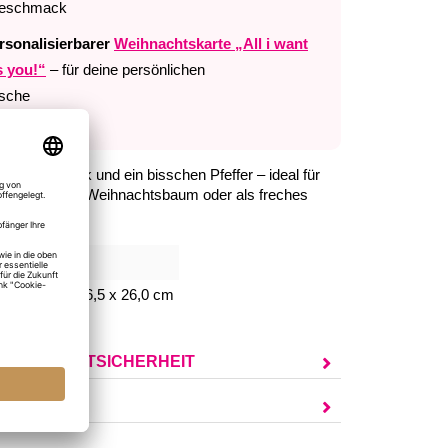
geschmack
rsonalisierbarer
Weihnachtskarte „All i want
s you!“
– für deine persönlichen
sche
 Geschmack und ein bisschen Pfeffer – ideal für
en unter dem Weihnachtsbaum oder als freches
genzwinkern.
932
chenktüte: 16,5 x 26,0 cm
UR PRODUKTSICHERHEIT
AGEN?