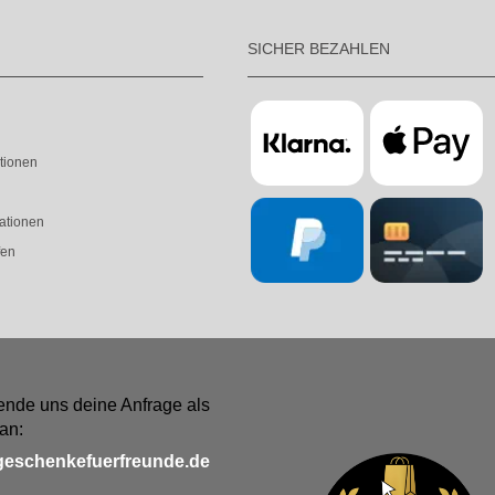
SICHER BEZAHLEN
tionen
ationen
fen
ende uns deine Anfrage als
an:
geschenkefuerfreunde.de