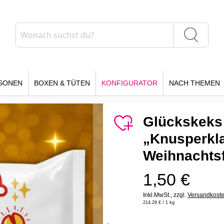
Suche
Suche
SONEN
BOXEN & TÜTEN
KONFIGURATOR
NACH THEMEN
Glückskeks
„Knusperkla
Weihnachtsf
1,50 €
Inkl.MwSt.,
zzgl.
Versandkost
214,29 €
/ 1 kg