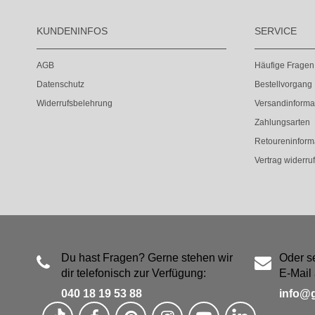
KUNDENINFOS
SERVICE
AGB
Häufige Fragen
Datenschutz
Bestellvorgang
Widerrufsbelehrung
Versandinforma
Zahlungsarten
Retoureninform
Vertrag widerru
Du hast Fragen? Gerne stehen wir
Oder s
dir telefonisch zur Verfügung:
E-Mail 
040 18 19 53 88
info@