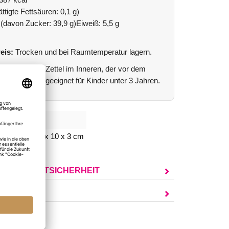
 387 kcal
ttigte Fettsäuren: 0,1 g)
 (davon Zucker: 39,9 g)Eiweiß: 5,5 g
eis:
Trocken und bei Raumtemperatur lagern.
 mit einem Zettel im Inneren, der vor dem
n ist. Nicht geeignet für Kinder unter 3 Jahren.
946
packung: 7,5 x 10 x 3 cm
UR PRODUKTSICHERHEIT
AGEN?