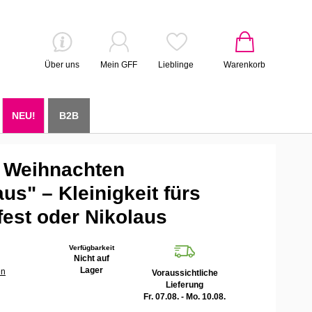
Über uns
Mein GFF
Lieblinge
Warenkorb
NEU!
B2B
 Weihnachten
us" – Kleinigkeit fürs
est oder Nikolaus
Verfügbarkeit
Nicht auf
Lager
en
Voraussichtliche
Lieferung
Fr. 07.08. - Mo. 10.08.