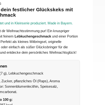
G
dein festlicher Glückskeks mit
chmack
tet und in Kleinserie produziert. Made in Bayern.
t dir Weihnachtsstimmung pur! Ein knuspriger
mit feinem
Lebkuchengeschmack
und einer Portion
Perfekt als kleines Mitbringsel, originelle
oder einfach als süßer Glücksbringer für die
f und entdecke dein persönliches Weihnachtsglück!
onen
(7 g), Lebkuchengeschmack
Zucker, pflanzliches Öl (Raps), Aroma
r: Sonnenblumenlecithin, Speisesalz,
iumcarbonat.
o 100 g: