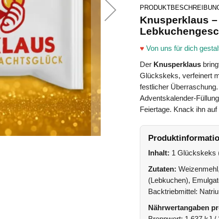
PRODUKTBESCHREIBUN
Knusperklaus – 
Lebkuchenges
♥
Von uns für dich gestal
Der
Knusperklaus
bring
Glückskeks, verfeinert 
festlicher Überraschung. 
Adventskalender-Füllung 
Feiertage. Knack ihn au
Produktinformati
Inhalt:
1 Glückskeks 
Zutaten:
Weizenmehl, 
(Lebkuchen), Emulgato
Backtriebmittel: Natr
Nährwertangaben pr