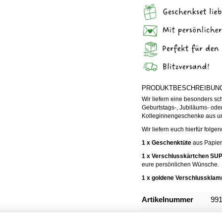
PRODUKTBESCHREIBUN
Wir liefern eine besonders s
Geburtstags-, Jubiläums- od
Kolleginnengeschenke aus unse
Wir liefern euch hierfür folge
1 x Geschenktüte
aus Papier
1 x Verschlusskärtchen S
eure persönlichen Wünsche.
1 x goldene Verschlussklam
Mehr
Artikelnummer
99
Informationen
Format/Größe
Ges