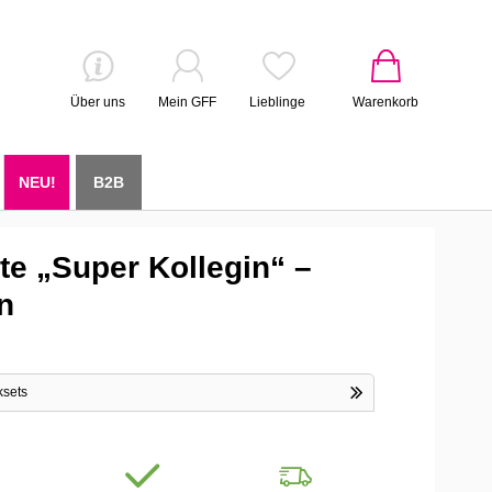
Über uns
Mein GFF
Lieblinge
Warenkorb
NEU!
B2B
e „Super Kollegin“ –
n
ksets