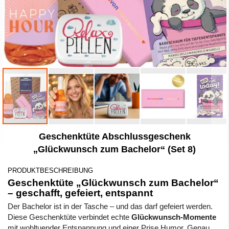
Zum
Geschenktüte Abschlussgeschenk
Anfang
der
„Glückwunsch zum Bachelor“ (Set 8)
Bildergalerie
springen
PRODUKTBESCHREIBUNG
Geschenktüte „Glückwunsch zum Bachelor“
– geschafft, gefeiert, entspannt
Der Bachelor ist in der Tasche – und das darf gefeiert werden.
Diese Geschenktüte verbindet echte
Glückwunsch-Momente
mit wohltuender Entspannung und einer Prise Humor. Genau