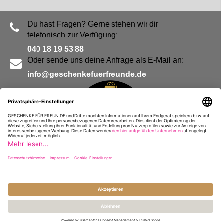
Du hast Fragen? Gerne stehen wir dir
telefonisch zur Verfügung:
040 18 19 53 88
Oder sende uns deine Anfrage als E-Mail an:
info@geschenkefuerfreunde.de
Blog
Kontakt
Impressum
Presse
Partner
Alle Preise inkl. MwSt. und zzgl.
Versandkosten