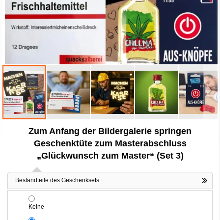
Zum
Zum Anfang der Bildergalerie springen
Anfang
der
Geschenktüte zum Masterabschluss
Bildergalerie
„Glückwunsch zum Master“ (Set 3)
springen
Bestandteile des Geschenksets
Keine