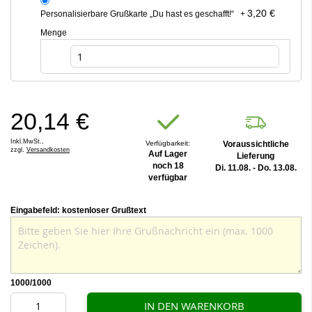
3,20 €
Personalisierbare Grußkarte „Du hast es geschafft!“
+
Menge
20,14 €
Inkl.MwSt.,
Verfügbarkeit:
Voraussichtliche
zzgl.
Versandkosten
Auf Lager
Lieferung
noch 18
Di. 11.08. - Do. 13.08.
verfügbar
Eingabefeld: kostenloser Grußtext
1000
/1000
IN DEN WARENKORB