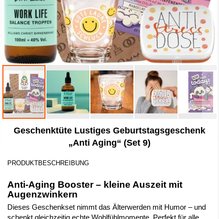
Zum
Geschenktüte Lustiges Geburtstagsgeschenk
Anfang
der
„Anti Aging“ (Set 9)
Bildergalerie
springen
PRODUKTBESCHREIBUNG
Anti-Aging Booster – kleine Auszeit mit
Augenzwinkern
Dieses Geschenkset nimmt das Älterwerden mit Humor – und
schenkt gleichzeitig echte Wohlfühlmomente. Perfekt für alle,