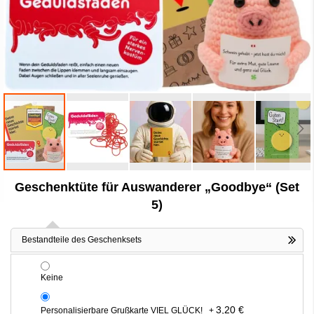
Zum
Geschenktüte für Auswanderer „Goodbye“ (Set
Anfang
der
5)
Bildergalerie
springen
Bestandteile des Geschenksets
Keine
3,20 €
Personalisierbare Grußkarte VIEL GLÜCK!
+