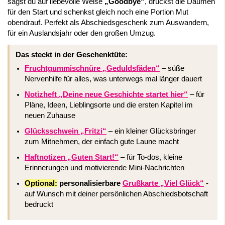
sagst du auf liebevolle Weise
„Goodbye“
, drückst die Daumen
für den Start und schenkst gleich noch eine Portion Mut
obendrauf. Perfekt als Abschiedsgeschenk zum Auswandern,
für ein Auslandsjahr oder den großen Umzug.
Das steckt in der Geschenktüte:
Fruchtgummischnüre „Geduldsfäden“
– süße
Nervenhilfe für alles, was unterwegs mal länger dauert
Notizheft „Deine neue Geschichte startet hier“
– für
Pläne, Ideen, Lieblingsorte und die ersten Kapitel im
neuen Zuhause
Glücksschwein „Fritzi“
– ein kleiner Glücksbringer
zum Mitnehmen, der einfach gute Laune macht
Haftnotizen „Guten Start!“
– für To-dos, kleine
Erinnerungen und motivierende Mini-Nachrichten
Optional:
personalisierbare
Grußkarte „Viel Glück“
-
auf Wunsch mit deiner persönlichen Abschiedsbotschaft
bedruckt