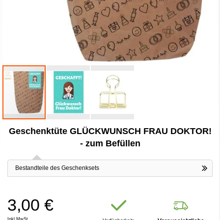
Zum
Geschenktüte GLÜCKWUNSCH FRAU DOKTOR!
Anfang
der
- zum Befüllen
Bildergalerie
springen
Bestandteile des Geschenksets
3,00 €
Inkl.MwSt.,