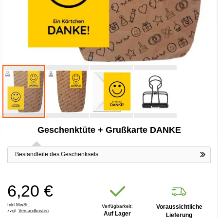
Zum
Geschenktüte + Grußkarte DANKE
Anfang
der
Bildergalerie
Bestandteile des Geschenksets
springen
6,20 €
Inkl.MwSt.,
Verfügbarkeit:
Voraussichtliche
zzgl.
Versandkosten
Auf Lager
Lieferung