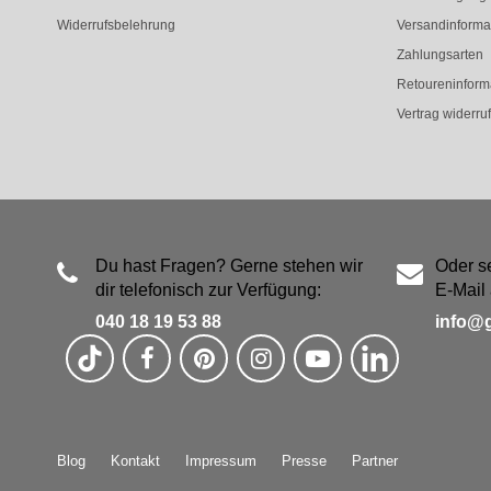
Widerrufsbelehrung
Versandinforma
Zahlungsarten
Retoureninform
Vertrag widerru
Du hast Fragen? Gerne stehen wir
Oder s
dir telefonisch zur Verfügung:
E-Mail 
040 18 19 53 88
info@
Blog
Kontakt
Impressum
Presse
Partner