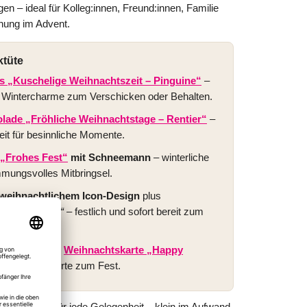
en – ideal für Kolleg:innen, Freund:innen, Familie
chung im Advent.
ktüte
 „Kuschelige Weihnachtszeit – Pinguine“
–
it Wintercharme zum Verschicken oder Behalten.
ade „Fröhliche Weihnachtstage – Rentier“
–
t für besinnliche Momente.
 „Frohes Fest“
mit Schneemann
– winterliche
mmungsvolles Mitbringsel.
weihnachtlichem Icon-Design
plus
py Christmas“
– festlich und sofort bereit zum
nalisierbarer
Weihnachtskarte „Happy
ersönliche Worte zum Fest.
tsgeschenk für jede Gelegenheit – klein im Aufwand,