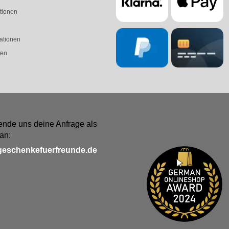
tionen
ationen
fen
ende uns deine Anfrage als
an:
geschenkefuerfreunde.de