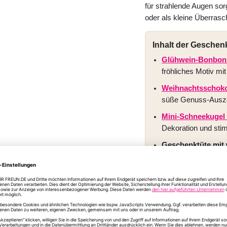
für strahlende Augen sorg
oder als kleine Überras
Inhalt der Geschen
Glühwein-Bonbons
fröhliches Motiv m
Weihnachtsschokol
süße Genuss-Auszei
Mini-Schneekugel
Dekoration und sti
Geschenktüte mit 
Klammerkarte
„Hap
Verschenken.
Optional
mit perso
Christmas“
– für p
Ein liebevolles Weihnach