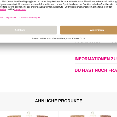
groß in der Wirkung.
Auf Wunsch auch direkt a
mit Grußnachricht und so
Mehr
Artikelnummer
19
Informationen
Format/Größe
Ges
INFORMATIONEN Z
DU HAST NOCH FR
ÄHNLICHE PRODUKTE