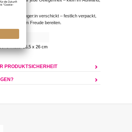
n die Empfänger:in verschickt – festlich verpackt,
fort bereit zum Freude bereiten.
181
chenktüte: 16,5 x 26 cm
UR PRODUKTSICHERHEIT
AGEN?