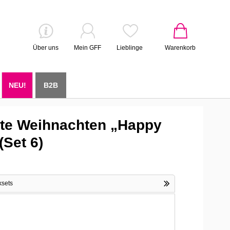
Über uns
Mein GFF
Lieblinge
Warenkorb
NEU!
B2B
te Weihnachten „Happy
(Set 6)
ksets