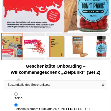
Zum
Geschenktüte Onboarding –
Anfang
der
Willkommensgeschenk „Zielpunkt“ (Set 2)
Bildergalerie
springen
Bestandteile des Geschenksets
Keine
Personalisierbare Grußkarte ANKUNFT ERFOLGREICH
+