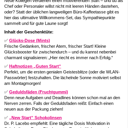
Neue Kollegen verdienen einen motivierenden Start – und du als
Chef oder Personaler willst nicht mit leeren Händen dastehen,
oder? Statt der üblichen langweiligen Büro-Kaffeetasse gibt es
hier das ultimative Willkommens-Set, das Sympathiepunkte
sammelt und für gute Laune sorgt!
Inhalt der Geschenktüte:
✅
Glücks-Dose (Mints)
Frische Gedanken, frischer Atem, frischer Start! Kleine
Glücksbooster für zwischendurch – und du kannst nebenbei
charmant signalisieren: „Hier riecht es immer nach Erfolg.“
✅
Haftnotizen „Guten Start“
Perfekt, um die ersten genialen Geistesblitze (oder die WLAN-
Passwörter) festzuhalten. Die lächelnde Sonne motiviert selbst
am Montagmorgen!
✅
Geduldsfäden (Fruchtgummi)
Denn neue Aufgaben und Deadlines können schon mal an den
Nerven zerren. Falls der Geduldsfaden reißt: Einfach einen
neuen aus der Packung ziehen!
✅
„New Start“ Schokolinsen
Dr. P. Lacebo empfiehlt: Eine tägliche Dosis Motivation in