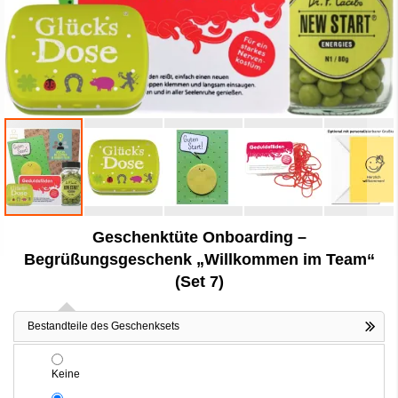
Zum
Geschenktüte Onboarding –
Anfang
der
Begrüßungsgeschenk „Willkommen im Team“
Bildergalerie
(Set 7)
springen
Bestandteile des Geschenksets
Keine