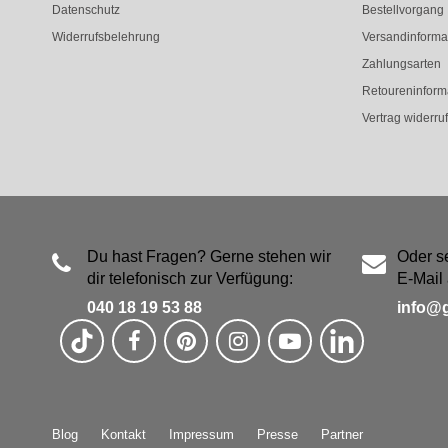
Datenschutz
Bestellvorgang
Widerrufsbelehrung
Versandinforma
Zahlungsarten
Retoureninform
Vertrag widerru
Du hast Fragen? Gerne stehen wir
Oder s
dir telefonisch zur Verfügung:
E-Mail 
040 18 19 53 88
info@
Blog
Kontakt
Impressum
Presse
Partner