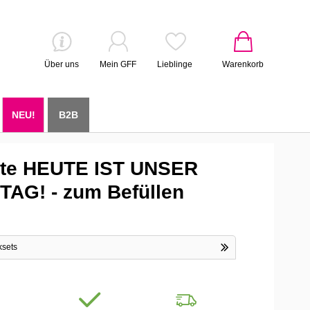
Über uns
Mein GFF
Lieblinge
Warenkorb
NEU!
B2B
te HEUTE IST UNSER
AG! - zum Befüllen
ksets