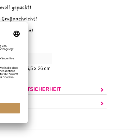
349
chenktüte: 16,5 x 26 cm
UR PRODUKTSICHERHEIT
AGEN?