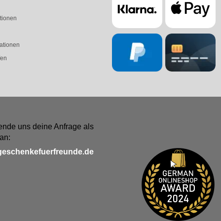
tionen
ationen
fen
ende uns deine Anfrage als
an:
geschenkefuerfreunde.de