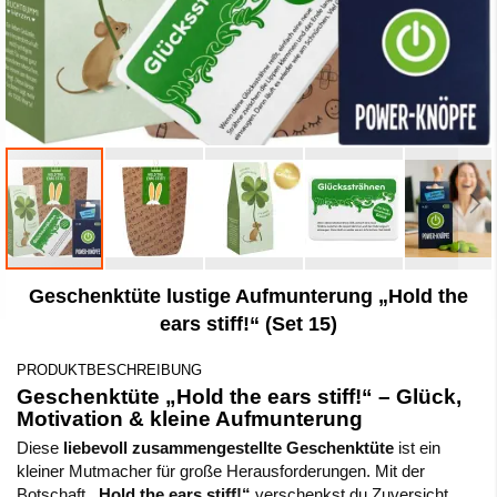
Zum
Geschenktüte lustige Aufmunterung „Hold the
Anfang
der
ears stiff!“ (Set 15)
Bildergalerie
springen
PRODUKTBESCHREIBUNG
Geschenktüte „Hold the ears stiff!“ – Glück,
Motivation & kleine Aufmunterung
Diese
liebevoll zusammengestellte Geschenktüte
ist ein
kleiner Mutmacher für große Herausforderungen. Mit der
Botschaft
„Hold the ears stiff!“
verschenkst du Zuversicht,