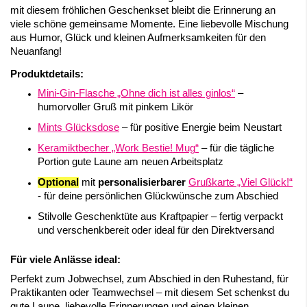
mit diesem fröhlichen Geschenkset bleibt die Erinnerung an
viele schöne gemeinsame Momente. Eine liebevolle Mischung
aus Humor, Glück und kleinen Aufmerksamkeiten für den
Neuanfang!
Produktdetails:
Mini-Gin-Flasche „Ohne dich ist alles ginlos“
–
humorvoller Gruß mit pinkem Likör
Mints Glücksdose
– für positive Energie beim Neustart
Keramiktbecher „Work Bestie! Mug“
– für die tägliche
Portion gute Laune am neuen Arbeitsplatz
Optional
mit
personalisierbarer
Grußkarte „Viel Glück!“
- für deine persönlichen Glückwünsche zum Abschied
Stilvolle Geschenktüte aus Kraftpapier – fertig verpackt
und verschenkbereit oder ideal für den Direktversand
Für viele Anlässe ideal:
Perfekt zum Jobwechsel, zum Abschied in den Ruhestand, für
Praktikanten oder Teamwechsel – mit diesem Set schenkst du
gute Laune, liebevolle Erinnerungen und einen kleinen