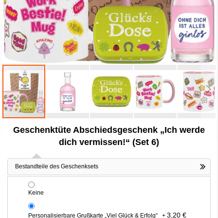
Zum
Geschenktüte Abschiedsgeschenk „Ich werde
Anfang
der
dich vermissen!“ (Set 6)
Bildergalerie
springen
Bestandteile des Geschenksets
Keine
3,20 €
Personalisierbare Grußkarte „Viel Glück & Erfolg“
+