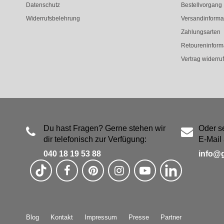
Datenschutz
Bestellvorgang
Widerrufsbelehrung
Versandinforma
Zahlungsarten
Retoureninform
Vertrag widerru
Du hast Fragen? Gerne stehen wir
Oder s
dir telefonisch zur Verfügung:
E-Mail 
040 18 19 53 88
info@
Blog
Kontakt
Impressum
Presse
Partner