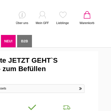
Über uns
Mein GFF
Lieblinge
Warenkorb
NEU!
B2B
te JETZT GEHT`S
 zum Befüllen
ksets