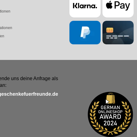
tionen
ationen
fen
ende uns deine Anfrage als
an:
geschenkefuerfreunde.de