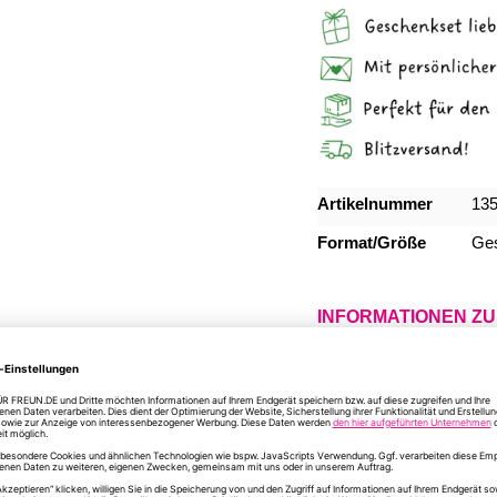
Mehr
Artikelnummer
13
Informationen
Format/Größe
Ges
INFORMATIONEN Z
DU HAST NOCH FR
ÄHNLICHE PRODUKTE