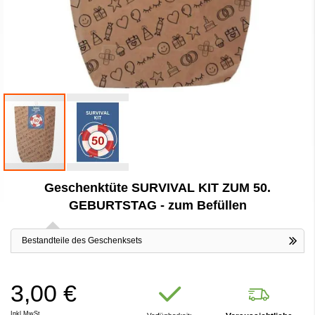
Zum
Geschenktüte SURVIVAL KIT ZUM 50.
Anfang
der
GEBURTSTAG - zum Befüllen
Bildergalerie
springen
Bestandteile des Geschenksets
3,00 €
Inkl.MwSt.,