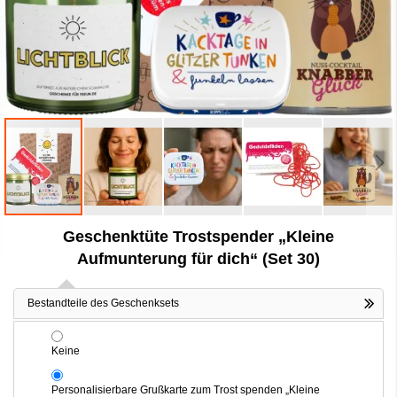
Zum
Geschenktüte Trostspender „Kleine
Anfang
der
Aufmunterung für dich“ (Set 30)
Bildergalerie
springen
Bestandteile des Geschenksets
Keine
Personalisierbare Grußkarte zum Trost spenden „Kleine