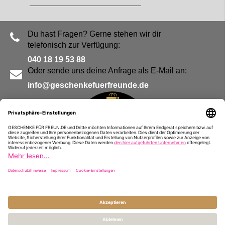
Du hast Fragen? Gerne stehen wir dir
telefonisch zur Verfügung:
040 18 19 53 88
Oder sende uns deine Anfrage als E-Mail an:
info@geschenkefuerfreunde.de
Blog
Kontakt
Impressum
Presse
Partner
Alle Preise inkl. MwSt. und zzgl.
Versandkosten