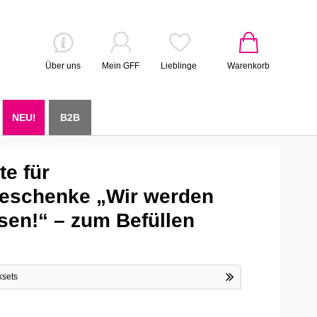
Über uns
Mein GFF
Lieblinge
Warenkorb
NEU!
B2B
e für
eschenke „Wir werden
sen!“ – zum Befüllen
ksets