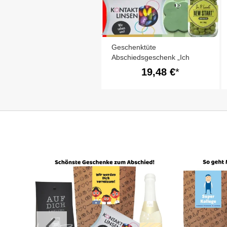
Geschenktüte
Abschiedsgeschenk „Ich
werde dich vermissen!“ (Set
19,48 €
2)