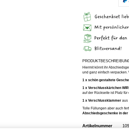
PRODUKTBESCHREIBUN
Hiermit könnt ihr Abschiedsg
und ganz einfach verpacken. W
1 x schön gestaltete Gesche
1 x Verschlusskärtchen 
auf der Rückseite ist Platz fü
1 x Verschlussklammer
aus 
Tolle Füllungen aber auch fert
Abschiedsgeschenke in der Ü
Mehr
Artikelnummer
10