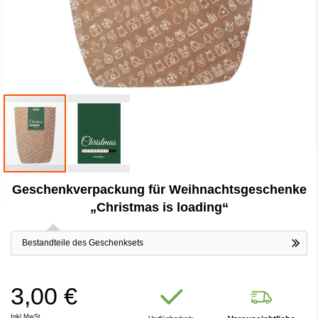
Zum
Geschenkverpackung für Weihnachtsgeschenke
Anfang
der
„Christmas is loading“
Bildergalerie
springen
Bestandteile des Geschenksets
3,00 €
Inkl.MwSt.,