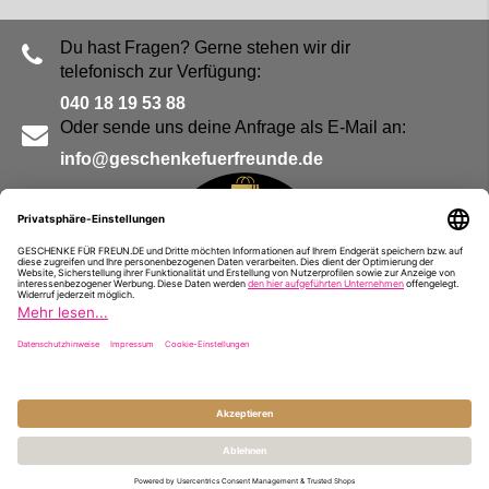
Du hast Fragen? Gerne stehen wir dir
telefonisch zur Verfügung:
040 18 19 53 88
Oder sende uns deine Anfrage als E-Mail an:
info@geschenkefuerfreunde.de
Blog
Kontakt
Impressum
Presse
Partner
Alle Preise inkl. MwSt. und zzgl.
Versandkosten
© Geschenke für Freunde