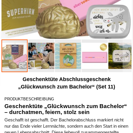
Zum
Geschenktüte Abschlussgeschenk
Anfang
der
„Glückwunsch zum Bachelor“ (Set 11)
Bildergalerie
springen
PRODUKTBESCHREIBUNG
Geschenktüte „Glückwunsch zum Bachelor“
– durchatmen, feiern, stolz sein
Geschafft ist geschafft. Der Bachelorabschluss markiert nicht
nur das Ende vieler Lernnächte, sondern auch den Start in einen
neuen Lebensabschnitt. Diese liebevoll zusammengestellte