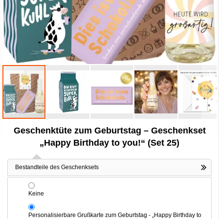
Zum
Geschenktüte zum Geburtstag – Geschenkset
Anfang
der
„Happy Birthday to you!“ (Set 25)
Bildergalerie
springen
Bestandteile des Geschenksets
Keine
Personalisierbare Grußkarte zum Geburtstag - „Happy Birthday to