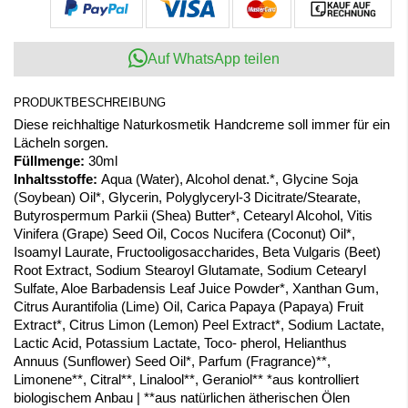
Auf WhatsApp teilen
PRODUKTBESCHREIBUNG
Diese reichhaltige Naturkosmetik Handcreme soll immer für ein
Lächeln sorgen.
Füllmenge:
30ml
Inhaltsstoffe:
Aqua (Water), Alcohol denat.*, Glycine Soja
(Soybean) Oil*, Glycerin, Polyglyceryl-3 Dicitrate/Stearate,
Butyrospermum Parkii (Shea) Butter*, Cetearyl Alcohol, Vitis
Vinifera (Grape) Seed Oil, Cocos Nucifera (Coconut) Oil*,
Isoamyl Laurate, Fructooligosaccharides, Beta Vulgaris (Beet)
Root Extract, Sodium Stearoyl Glutamate, Sodium Cetearyl
Sulfate, Aloe Barbadensis Leaf Juice Powder*, Xanthan Gum,
Citrus Aurantifolia (Lime) Oil, Carica Papaya (Papaya) Fruit
Extract*, Citrus Limon (Lemon) Peel Extract*, Sodium Lactate,
Lactic Acid, Potassium Lactate, Toco- pherol, Helianthus
Annuus (Sunflower) Seed Oil*, Parfum (Fragrance)**,
Limonene**, Citral**, Linalool**, Geraniol** *aus kontrolliert
biologischem Anbau | **aus natürlichen ätherischen Ölen