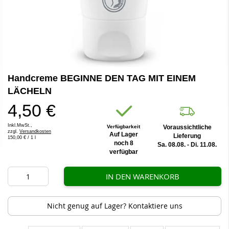
Zum
Handcreme BEGINNE DEN TAG MIT EINEM
Anfang
der
LÄCHELN
Bildergalerie
4,50 €
springen
Inkl.MwSt.,
Verfügbarkeit
Voraussichtliche
zzgl.
Versandkosten
Auf Lager
Lieferung
150,00 €
/ 1 l
noch 8
Sa. 08.08. - Di. 11.08.
verfügbar
IN DEN WARENKORB
Nicht genug auf Lager? Kontaktiere uns