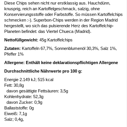
Diese Chips sehen nicht nur erstklassig aus. Hauchdünn,
knusprig, reich an Kartoffelgeschmack, salzig, ohne
Konservierungsstoffe oder Farbstoffe. So müssen Kartoffelchips
schmecken :-). Superbon-Chips werden in der Region Madrid
hergestellt, wo sich das pulsierende Herz des Kartoffelchip-
Planeten befindet: das Viertel Chueca (Madrid).
Nettofüllgewicht:
45g Kartoffelchips
Zutaten:
Kartoffeln 67,7%, Sonnenblumenöl 30,3%, Salz 1%,
Pfeffer 1%
Allergene: Enthält keine deklarationspflichtigen Allergene
Durchschnittliche Nährwerte pro 100 g:
Energie 2.149 kJ; 515 kcal
Fett: 30,8g
davon gesättigte Fettsäuren: 3,5g
Kohlenhydrate: 52,3g
davon Zucker: 0,9g
Ballaststoffe: 0g
Eiweiß: 7,1g
Salz; 0,4g,