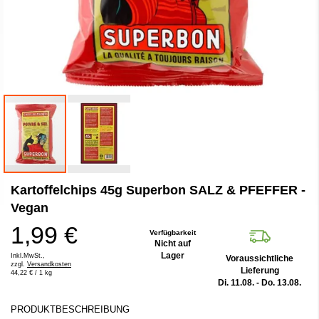
Zum
Kartoffelchips 45g Superbon SALZ & PFEFFER -
Anfang
der
Vegan
Bildergalerie
1,99 €
springen
Verfügbarkeit
Nicht auf
Lager
Inkl.MwSt.,
Voraussichtliche
zzgl.
Versandkosten
Lieferung
44,22 €
/ 1 kg
Di. 11.08. - Do. 13.08.
PRODUKTBESCHREIBUNG