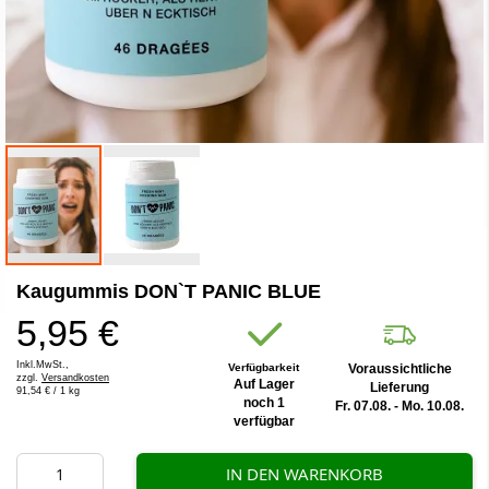
Zum
Kaugummis DON`T PANIC BLUE
Anfang
der
5,95 €
Bildergalerie
springen
Inkl.MwSt.,
Verfügbarkeit
Voraussichtliche
zzgl.
Versandkosten
Auf Lager
Lieferung
91,54 €
/ 1 kg
noch 1
Fr. 07.08. - Mo. 10.08.
verfügbar
IN DEN WARENKORB