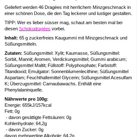
Geliefert werden 46 Dragées mit herrlichem Minzgeschmack in
einer schönen Dose, die den Tag leckerer und lustiger gestalten.
TIPP: Wer es lieber süsser mag, schaut am besten mal bei
diesen
Schokodragées
vorbei.
Inhalt:
65 g zuckerfreies Kaugummi mit Minzgeschmack und
Süßungsmitteln.
Zutaten:
Süßungsmittel: Xylit; Kaumasse, Süßungsmittel:
Sorbit, Mannit; Aromen, Verdickungsmittel; Gummi arabicum;
Süßungsmittel Maltit; Füllstoff: Polyphosphate; Farbstoff:
Titandioxid; Emulgator: Sonnenblumenlecithine; Süßungsmittel
Aspartam; Feuchthaltemittel Glycerin; Süßungsmittel Acesulfam
K; Überzugsmittel: Carnaubawachs. Enthält eine
Phenylalaninquelle.
Nährwerte pro 100g:
Energie: 655kJ/157kcal
Fett: 0g
- davon gesättigte Fettsäuren: 0g
Kohlenhydrate: 64,2g
- davon Zucker: 0g
davon mehrwertige Alkohole: 64,2g