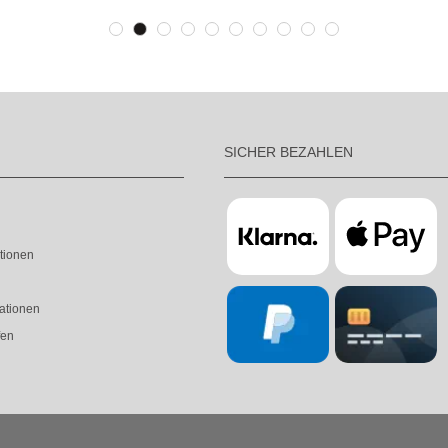
SICHER BEZAHLEN
tionen
ationen
fen