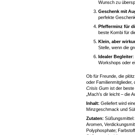
Wunsch zu überspr
Geschenk mit Au
perfekte Geschenk 
Pfefferminz für di
beste Kombi für di
Klein, aber wirku
Stelle, wenn die g
Idealer Begleiter
:
Workshops oder ein
Ob für Freunde, die plöt
oder Familienmitglieder
Crisis Gum
ist der beste
„Mach’s dir leicht – die
Inhalt:
Geliefert wird ei
Minzgeschmack und Süßu
Zutaten:
Süßungsmittel: 
Aromen, Verdickungsmitte
Polyphosphate; Farbstoff