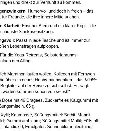
ingen und direkt zur Vernunft zu kommen.
genzwinkern
: Humorvoll und doch hilfreich – das
für Freunde, die ihre innere Mitte suchen.
e Klarheit
: Frischer Atem und ein klarer Kopf – die
e nächste Sinnkrisensitzung.
ngsvoll
: Passt in jede Tasche und ist immer zur
roßen Lebensfragen aufploppen.
 Für die Yoga-Retreats, Selbsterfahrungs-
fach den Alltag.
zlich Marathon laufen wollen, Kollegen mit Fernweh
, die über ein neues Hobby nachdenken – das
Midlife
 Begleiter auf der Reise zu sich selbst. Es sagt:
 Antworten kommen schon von selbst!“
ne Dose mit 46 Dragees. Zuckerfreies Kaugummi mit
ngsmitteln, 65 g.
Xylit; Kaumasse, Süßungsmittel: Sorbit, Mannit;
l; Gummi arabicum; Süßungsmittel Maltit; Füllstoff:
: Titandioxid; Emulgator: Sonnenblumenlecithine;