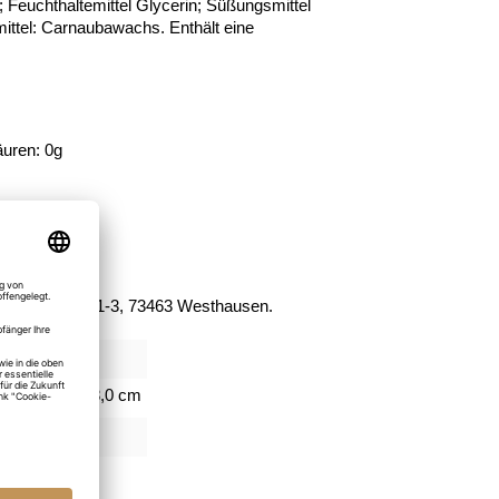
 Feuchthaltemittel Glycerin; Süßungsmittel
ttel: Carnaubawachs. Enthält eine
äuren: 0g
ole: 64,2g
o, Silcherweg 1-3, 73463 Westhausen.
385
,5 cm, Höhe 8,0 cm
ugummi