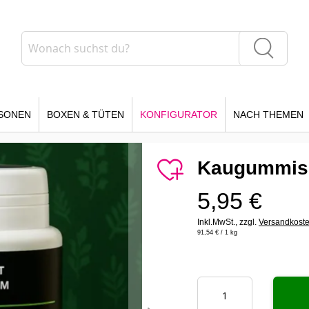
Suche
Suche
SONEN
BOXEN & TÜTEN
KONFIGURATOR
NACH THEMEN
Kaugummis 
5,95 €
Inkl.MwSt.,
zzgl.
Versandkost
91,54 €
/ 1 kg