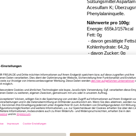
Süßungsmittel Aspartam;
Acesulfam K; Überzugsmi
Phenylalaninquelle.
Nährwerte pro 100g:
Energie: 655kJ/157kcal
Fett: 0g
- davon gesättigte Fetts
Kohlenhydrate: 64,2g
- davon Zucker: 0g
davon mehrwertige Alkoh
Eiweiß: 0g
Salz: 0,08g
Hersteller:
Dr. P. Laceb
Mehr
Artikelnummer
13
Informationen
Format/Größe
ø 4
Material
Ka