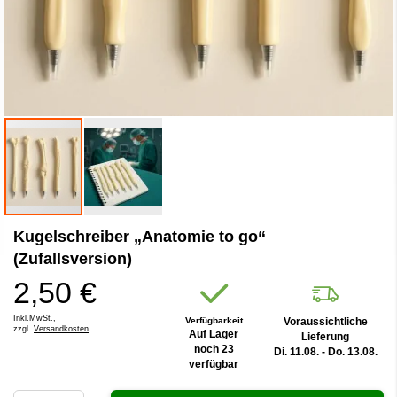
Zum
Kugelschreiber „Anatomie to go“
Anfang
der
(Zufallsversion)
Bildergalerie
2,50 €
springen
Inkl.MwSt.,
Verfügbarkeit
Voraussichtliche
zzgl.
Versandkosten
Auf Lager
Lieferung
noch 23
Di. 11.08. - Do. 13.08.
verfügbar