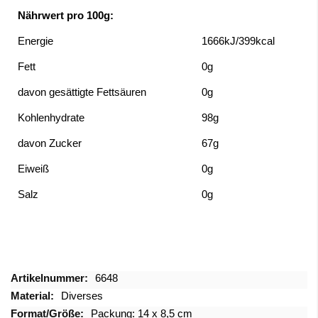
Nährwert pro 100g:
Energie
1666kJ/399kcal
Fett
0g
davon gesättigte Fettsäuren
0g
Kohlenhydrate
98g
davon Zucker
67g
Eiweiß
0g
Salz
0g
Mehr
6648
Informationen
Diverses
Packung: 14 x 8,5 cm