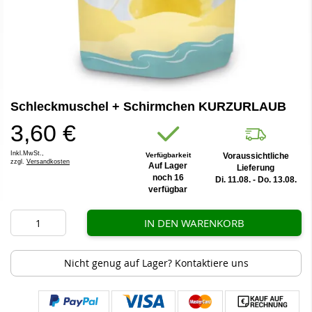
Zum
Schleckmuschel + Schirmchen KURZURLAUB
Anfang
der
3,60 €
Bildergalerie
springen
Inkl.MwSt.,
Verfügbarkeit
Voraussichtliche
zzgl.
Versandkosten
Auf Lager
Lieferung
noch 16
Di. 11.08. - Do. 13.08.
verfügbar
IN DEN WARENKORB
Nicht genug auf Lager? Kontaktiere uns