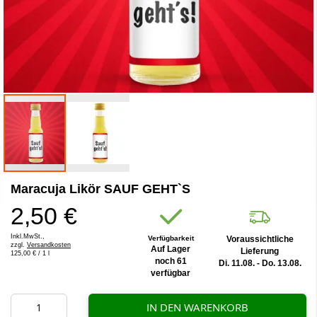
Zum
Maracuja Likör SAUF GEHT`S
Anfang
der
2,50 €
Bildergalerie
springen
Inkl.MwSt.,
Verfügbarkeit
Voraussichtliche
zzgl.
Versandkosten
Auf Lager
Lieferung
125,00 €
/ 1 l
noch 61
Di. 11.08. - Do. 13.08.
verfügbar
IN DEN WARENKORB