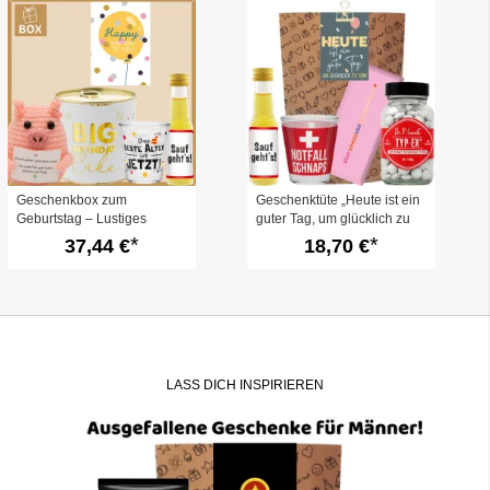
Geschenkbox zum
Geschenktüte „Heute ist ein
Geburtstag – Lustiges
guter Tag, um glücklich zu
Geburstagsgeschenk
sein!“ (Set 9)
37,44 €
18,70 €
„Happy Birthday to you!“ (Set
12)
LASS DICH INSPIRIEREN