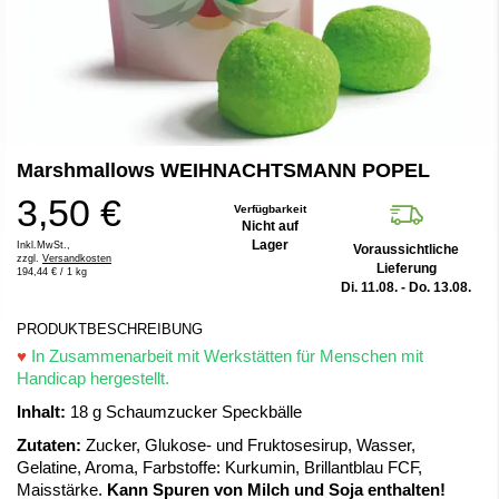
Zum
Marshmallows WEIHNACHTSMANN POPEL
Anfang
der
3,50 €
Bildergalerie
Verfügbarkeit
Nicht auf
springen
Lager
Inkl.MwSt.,
Voraussichtliche
zzgl.
Versandkosten
Lieferung
194,44 €
/ 1 kg
Di. 11.08. - Do. 13.08.
PRODUKTBESCHREIBUNG
♥
In Zusammenarbeit mit Werkstätten für Menschen mit
Handicap hergestellt.
Inhalt:
18 g Schaumzucker Speckbälle
Zutaten:
Zucker, Glukose- und Fruktosesirup, Wasser,
Gelatine, Aroma, Farbstoffe: Kurkumin, Brillantblau FCF,
Maisstärke.
Kann Spuren von Milch und Soja enthalten!