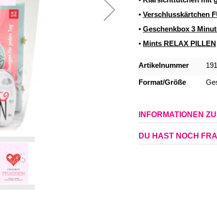
• Klarsichttütchen mit
•
Verschlusskärtchen
•
Geschenkbox 3 Min
•
Mints RELAX PILLEN
Mehr
Artikelnummer
19
Informationen
Format/Größe
Ges
INFORMATIONEN Z
DU HAST NOCH FR