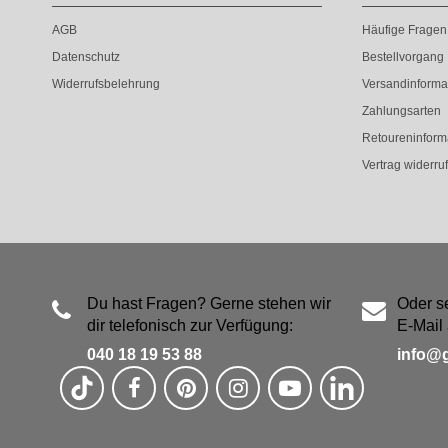
AGB
Häufige Fragen
Datenschutz
Bestellvorgang
Widerrufsbelehrung
Versandinforma
Zahlungsarten
Retoureninform
Vertrag widerru
Du hast Fragen? Gerne stehen wir
Oder s
dir telefonisch zur Verfügung:
E-Mail 
040 18 19 53 88
info@