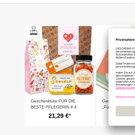
Bildergalerie
springen
Geschenktüte FÜR DIE
Geschenktüte D
BESTE PFLEGERIN # 4
„Für die beste Pf
3)
21,29 €
15,20