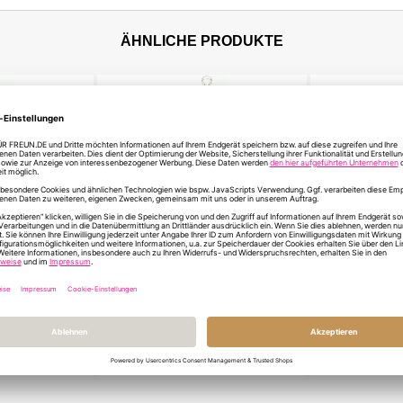
ÄHNLICHE PRODUKTE
ankeschön
Geschenktüte Dankeschön
Geschenktüt
legerin“ (Set
„Für die beste Pflegerin“ (Set
BESTE PFLE
2)
Befüllen
 €
15,20 €
3