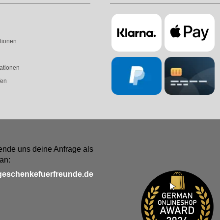
tionen
ationen
fen
ende uns deine Anfrage als
an:
geschenkefuerfreunde.de