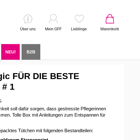
Über uns
Mein GFF
Lieblinge
Warenkorb
NEU!
B2B
ic FÜR DIE BESTE
# 1
G
eit soll dafür sorgen, dass gestresste Pflegerinnen
en. Tolle Box mit Anleitungen zum Entspannen für
g gepacktes Tütchen mit folgenden Bestandteilen: