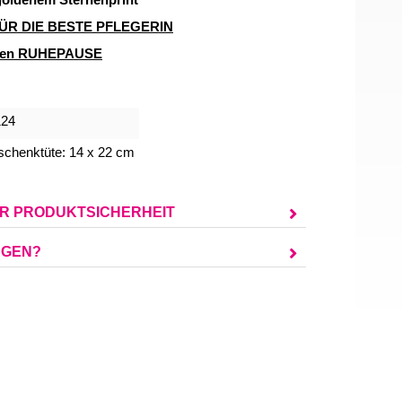
 goldenem Sternenprint
 FÜR DIE BESTE PFLEGERIN
uten RUHEPAUSE
124
chenktüte: 14 x 22 cm
UR PRODUKTSICHERHEIT
AGEN?