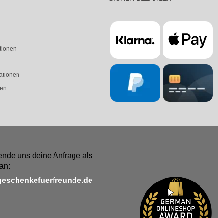
tionen
ationen
fen
ende uns deine Anfrage als
an:
geschenkefuerfreunde.de