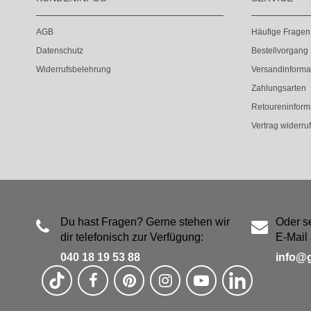
AGB
Häufige Fragen
Datenschutz
Bestellvorgang
Widerrufsbelehrung
Versandinforma
Zahlungsarten
Retoureninform
Vertrag widerru
Du hast Fragen? Gerne stehen wir
Oder s
dir telefonisch zur Verfügung:
E-Mail 
040 18 19 53 88
info@