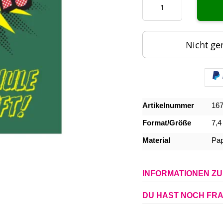
Nicht ge
Mehr
Artikelnummer
16
Informationen
Format/Größe
7,4
Material
Pap
INFORMATIONEN Z
DU HAST NOCH FR