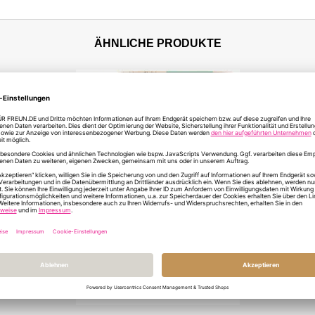
ÄHNLICHE PRODUKTE
Geschenktüte BAM!
GRUNDSCHULE
GESCHAFFT! - zum Befüllen
3,00 €