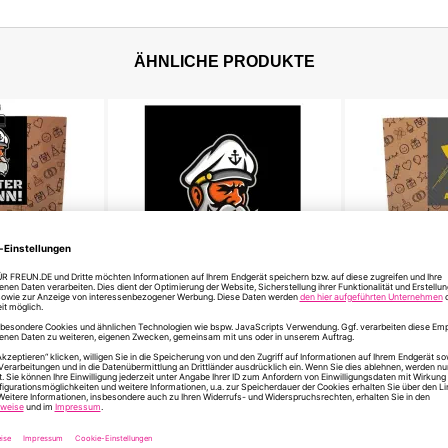
ÄHNLICHE PRODUKTE
ESTER
Minicard BESTER MANN! -
Geschenktü
tain - zum
Motiv Captain
ARBEIT - zum
 €
1,00 €
3