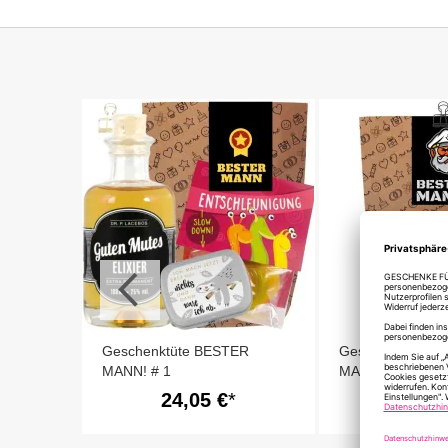
nner
)
Geschenktüte BESTER
Geschenktüte B
MANN! # 1
MANN! Motiv Cap
Befüllen
24,05 €
3,00