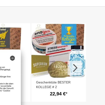
Geschen
KOLLEGE
zum Befü
te HELD DER
Geschenktüte BESTER
 Befüllen
KOLLEGE # 2
,00 €
22,94 €