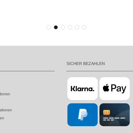
SICHER BEZAHLEN
tionen
ationen
fen