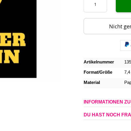
Nicht ge
Mehr
Artikelnummer
13
Informationen
Format/Größe
7,4
Material
Pap
INFORMATIONEN Z
DU HAST NOCH FR