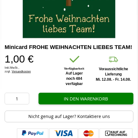
Zum
Minicard FROHE WEIHNACHTEN LIEBES TEAM!
Anfang
der
1,00 €
Bildergalerie
springen
Inkl.MwSt.,
Verfügbarkeit
Voraussichtliche
zzgl.
Versandkosten
Auf Lager
Lieferung
noch 484
Mi. 12.08. - Fr. 14.08.
verfügbar
IN DEN WARENKORB
Nicht genug auf Lager? Kontaktiere uns