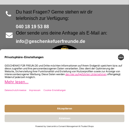
Du hast Fragen? Gerne stehen wir dir
telefonisch zur Verfügung:
040 18 19 53 88
Oder sende uns deine Anfrage als E-Mail an:
info@geschenkefuerfreunde.de
Blog
Kontakt
Impressum
Presse
Partner
Alle Preise inkl. MwSt. und zzgl.
Versandkosten
© Geschenke für Freunde