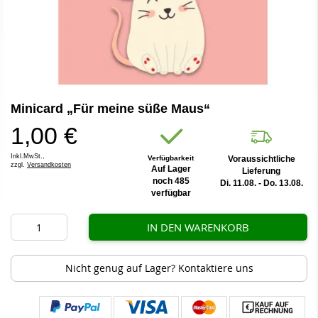
Zum
Minicard „Für meine süße Maus“
Anfang
der
1,00 €
Bildergalerie
springen
Inkl.MwSt.,
Verfügbarkeit
Voraussichtliche
zzgl.
Versandkosten
Auf Lager
Lieferung
noch 485
Di. 11.08. - Do. 13.08.
verfügbar
IN DEN WARENKORB
Nicht genug auf Lager? Kontaktiere uns