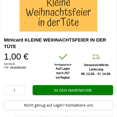
Zum
Minicard KLEINE WEIHNACHTSFEIER IN DER
Anfang
der
TÜTE
Bildergalerie
1,00 €
springen
Inkl.MwSt.,
Verfügbarkeit
Voraussichtliche
zzgl.
Versandkosten
Auf Lager
Lieferung
noch 207
Mi. 12.08. - Fr. 14.08.
verfügbar
IN DEN WARENKORB
Nicht genug auf Lager? Kontaktiere uns