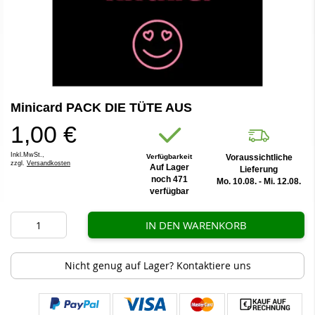
Zum
Minicard PACK DIE TÜTE AUS
Anfang
der
1,00 €
Bildergalerie
springen
Inkl.MwSt.,
Verfügbarkeit
Voraussichtliche
zzgl.
Versandkosten
Auf Lager
Lieferung
noch 471
Mo. 10.08. - Mi. 12.08.
verfügbar
IN DEN WARENKORB
Nicht genug auf Lager? Kontaktiere uns