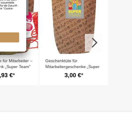
Teamges
(Set 12)
 für Mitarbeiter –
Geschenktüte für
k „Super Team“
Mitarbeitergeschenke „Super
Team“ - zum Befüllen
,93 €
3,00 €