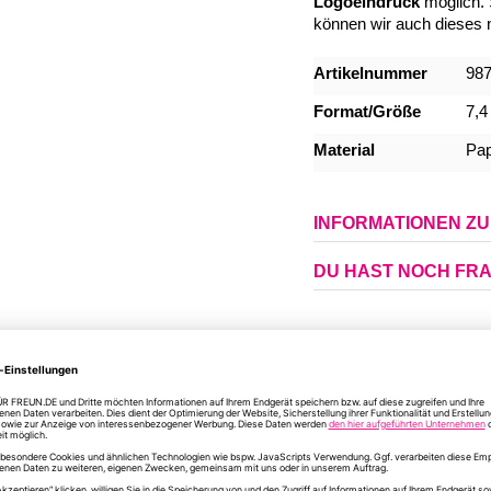
Logoeindruck
möglich.
können wir auch dieses
Mehr
Artikelnummer
98
Informationen
Format/Größe
7,4
Material
Pap
INFORMATIONEN Z
DU HAST NOCH FR
ÄHNLICHE PRODUKTE