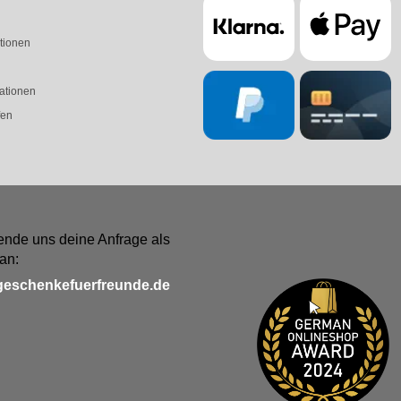
tionen
ationen
fen
ende uns deine Anfrage als
an:
geschenkefuerfreunde.de