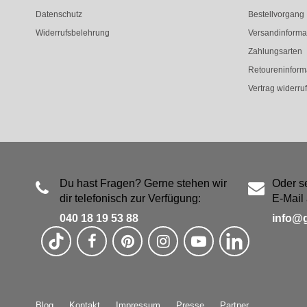
Datenschutz
Bestellvorgang
Widerrufsbelehrung
Versandinforma
Zahlungsarten
Retoureninform
Vertrag widerru
Du hast Fragen? Gerne stehen wir
Oder s
dir telefonisch zur Verfügung:
E-Mail 
040 18 19 53 88
info@
Blog
Kontakt
Impressum
Presse
Partner