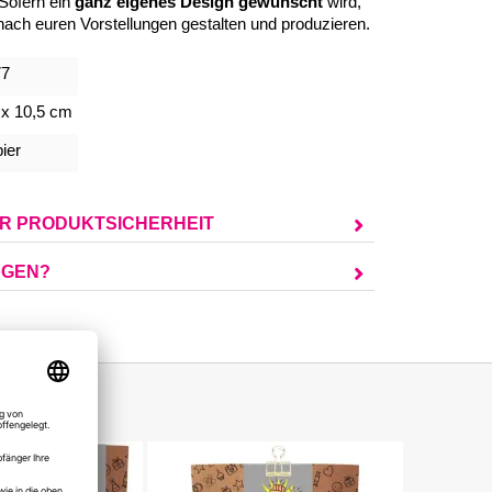
 Sofern
ein
ganz eigenes Design
gewünscht
wird,
nach euren Vorstellungen
gestalten und produzieren.
77
 x 10,5 cm
ier
UR PRODUKTSICHERHEIT
AGEN?
Geschenk