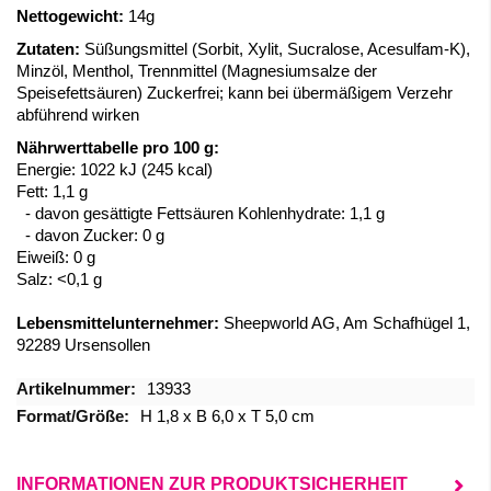
Nettogewicht:
14g
Zutaten:
Süßungsmittel (Sorbit, Xylit, Sucralose, Acesulfam-K),
Minzöl, Menthol, Trennmittel (Magnesiumsalze der
Speisefettsäuren) Zuckerfrei; kann bei übermäßigem Verzehr
abführend wirken
Nährwerttabelle pro 100 g:
Energie: 1022 kJ (245 kcal)
Fett: 1,1 g
- davon gesättigte Fettsäuren Kohlenhydrate: 1,1 g
- davon Zucker: 0 g
Eiweiß: 0 g
Salz: <0,1 g
Lebensmittelunternehmer:
Sheepworld AG, Am Schafhügel 1,
92289 Ursensollen
Mehr
13933
Informationen
H 1,8 x B 6,0 x T 5,0 cm
INFORMATIONEN ZUR PRODUKTSICHERHEIT