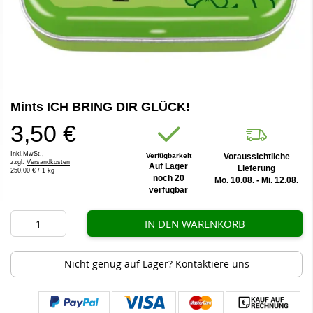
Zum
Mints ICH BRING DIR GLÜCK!
Anfang
der
3,50 €
Bildergalerie
springen
Inkl.MwSt.,
Verfügbarkeit
Voraussichtliche
zzgl.
Versandkosten
Auf Lager
Lieferung
250,00 €
/ 1 kg
noch 20
Mo. 10.08. - Mi. 12.08.
verfügbar
IN DEN WARENKORB
Nicht genug auf Lager? Kontaktiere uns