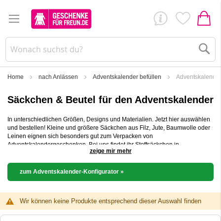
Su
Home
nach Anlässen
Adventskalender befüllen
Adventskalender
Säckchen & Beutel für den Adventskalender
In unterschiedlichen Größen, Designs und Materialien. Jetzt hier auswählen
und bestellen! Kleine und größere Säckchen aus Filz, Jute, Baumwolle oder
Leinen eignen sich besonders gut zum Verpacken von
Adventskalendergeschenken. Bei uns findet ihr Stoffsäckchen in
zeige mir mehr
verschiedenen Größen, Farben und Stoffen. So könnt ihr für jede
Adventskalenderfüllung die genau dafür passende Säckchengröße nach
eurem Geschmack und euren Vorstellungen auswählen. Durch den
zum Adventskalender-Konfigurator »
praktischen Zugbandverschluss geht es ganz einfach und schnell diese zu
befüllen und zu verschließen. Zur Markierung der einzelnen Beutel mit der
entsprechenden Adventkalenderzahl bieten sich unsere Zahlenanhänger
Wir können keine Produkte entsprechend dieser Auswahl finden
aus Papier an. Aber natürlich haften auch unsere Zahlenaufkleber bzw.
Zahlensticker sehr gut auf den unterschiedlichen Stoffoberflächen.