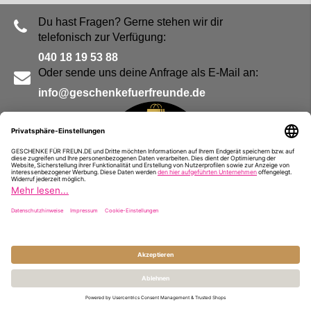
Du hast Fragen? Gerne stehen wir dir
telefonisch zur Verfügung:
040 18 19 53 88
Oder sende uns deine Anfrage als E-Mail an:
info@geschenkefuerfreunde.de
Blog
Kontakt
Impressum
Presse
Partner
Alle Preise inkl. MwSt. und zzgl.
Versandkosten
© Geschenke für Freunde