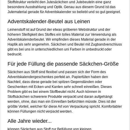
Stoffstruktur verleiht den Jutesäckchen und Jutebeuteln eine ganz
besondere Ausstrahlung und Optik. Genau aus diesem Grund ist das
Jutematerial gerade für Adventskalender so beliebt und so gut geeignet.
Adventskalender-Beutel aus Leinen
Leinenstoff ist auf Grund der etwas gröberen Webstruktur und der
höheren Steifigkeit des Stoffes ein tolles Material zur Verwendung als
Adventskalenderbeutel. Wir empfinden dieses Material gerade in der
Haptik als sehr angenehm. Säckchen und Beutel mit Zugbandverschluss
gibt es bei uns in unterschiedlichen uni Farben in unbedruckt oder
bedruckt.
Für jede Füllung die passende Säckchen-Größe
Säckchen aus Stoff sind flexibel und passen sich der Form des
Adventskalendergeschenkes perfekt an. Papiertüten haben den
Nachteil, dass diese gerade bei spitzen Gegenständen oder
Geschenken mit Ecken und Kanten sehr schnell einreißen. Dieses
Problem gibt es bei einem Stoffbeutel nicht. Auch können in
Stoffsäckchen schwerere Produkte verpackt und daran aufgehängt
werden, ohne, das man ein Einreißen befürchten müsste. Dies ist der
größte Vorteil, welcher für diese Art von Verpackung spricht. Komfortabler
können Füllungen nicht verpackt werden.
Alle Jahre wieder...
können Säckchen aus Stoff zur Befüllung von kleinen