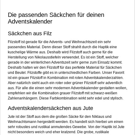
Adventskalendersäckchen kann man in unterschiedlichster Form hübsch in
Szene setzen. Besonders gut gefallen uns Adventskalenderbeutel wenn
diese an einem längeren Kordelband der Reihe nach aufgehängt werden.
Die passenden Säckchen für deinen
Adventskalender
Säckchen aus Filz
Filzstoff ist gerade für die Advents- und Weihnachtszeit ein sehr
passendes Material. Denn dieser Stoff strahlt durch die Haptik eine
kuschelige Wärme aus. Deshalb wird Filzstoff auch gerne für die
Herstellung von Nikolausstiefeln verwendet. Es ist ein Stoff, welcher
gerade in der winterlichen Adventszeit sehr gerne zum Einsatz kommt.
Deshalb halten wir den Filzstoff für das perfekte Material für Säckchen
und Beutel. Filzstoffe gibt es in unterschiedlichen Farben. Unser Favorit
ist ein grauer Filzstoff in Kombination mit roten Adventskalenderzahlen.
Aber natürlich sieht auch ein roter oder grüner Filzstoff sehr adventlich
aus. Für alle die einen sehr modernen Adventskalender gestalten wollen,
empfehlen wir die Kombination grauer Filzstoff mit schwarz-weißen
Zahlenanhängern. Diese Farbkombination wirkt sehr edel und stylisch.
Adventskalendersäckchen aus Jute
Jute ist der Stoff aus dem die großen Säcke für den Niklaus und
Weihnachtsmann hergestellt werden. Es handelt sich hierbei um einen
sehr robustes und rustikal anmutendes Gewebe. Von der Haptik ist Jute
nicht besonders weich und eher kratzend. Die grobe, rustikale