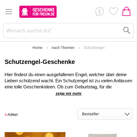
Su
Home
nach Themen
Schutzengel
Schutzengel-Geschenke
Hier findest du einen ausgefallenen Engel, welcher über deine
Lieben schützend wacht. Ein Schutzengel ist zu vielen Anlässen
eine tolle Geschenkideen. Ob zum Geburtstag, für die
bevorstehende Weltreise, zur Einschulung, für einen neuen
zeige mir mehr
Lebensabschnitt oder für die bevorstehende OP.
✓
Schöne Schutzengel für Kinder und Erwachsene
4
Artikel
✓
Persönliches Geschenk mit Symbolik
✓
Schutzengel Direktversand mit deinen persönlichen Grüßen