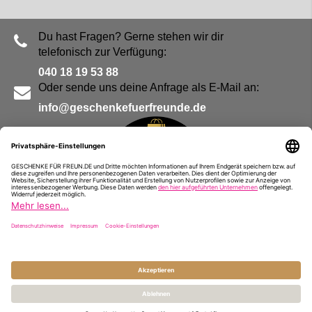
Du hast Fragen? Gerne stehen wir dir
telefonisch zur Verfügung:
040 18 19 53 88
Oder sende uns deine Anfrage als E-Mail an:
info@geschenkefuerfreunde.de
Blog
Kontakt
Impressum
Presse
Partner
Alle Preise inkl. MwSt. und zzgl.
Versandkosten