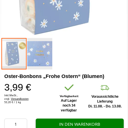
Zum
Oster-Bonbons „Frohe Ostern“ (Blumen)
Anfang
der
3,99 €
Bildergalerie
springen
Inkl.MwSt.,
Verfügbarkeit
Voraussichtliche
zzgl.
Versandkosten
Auf Lager
Lieferung
53,20 €
/ 1 kg
noch 34
Di. 11.08. - Do. 13.08.
verfügbar
IN DEN WARENKORB