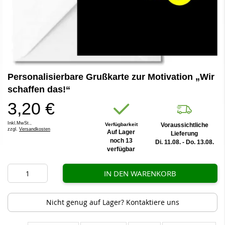
Zum
Personalisierbare Grußkarte zur Motivation „Wir
Anfang
der
schaffen das!“
Bildergalerie
3,20 €
springen
Inkl.MwSt.,
Verfügbarkeit
Voraussichtliche
zzgl.
Versandkosten
Auf Lager
Lieferung
noch 13
Di. 11.08. - Do. 13.08.
verfügbar
IN DEN WARENKORB
Nicht genug auf Lager? Kontaktiere uns