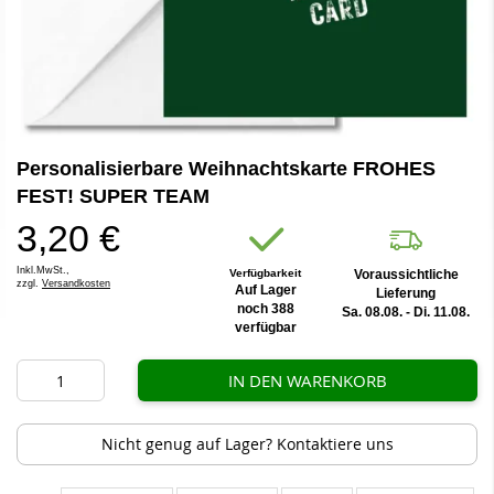
Zum
Personalisierbare Weihnachtskarte FROHES
Anfang
der
FEST! SUPER TEAM
Bildergalerie
3,20 €
springen
Inkl.MwSt.,
Verfügbarkeit
Voraussichtliche
zzgl.
Versandkosten
Auf Lager
Lieferung
noch 388
Sa. 08.08. - Di. 11.08.
verfügbar
IN DEN WARENKORB
Nicht genug auf Lager? Kontaktiere uns