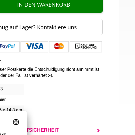
IN DEN WARENKORB
nug auf Lager? Kontaktiere uns
G
er Postkarte die Entschuldigung nicht annimmt ist
r der Fall ist verhärtet :-).
13
ier
5 x 14,8 cm
UR PRODUKTSICHERHEIT