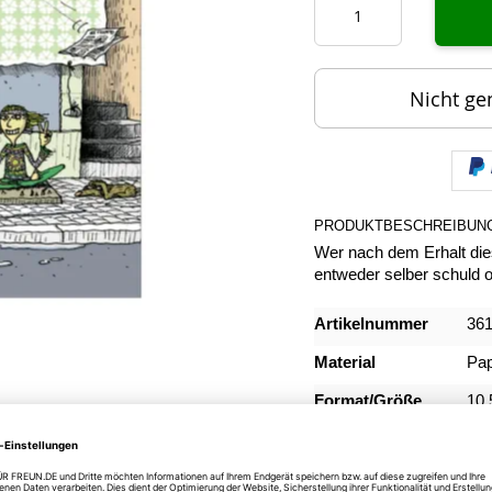
Nicht ge
PRODUKTBESCHREIBUN
Wer nach dem Erhalt dies
entweder selber schuld ode
Mehr
Artikelnummer
36
Informationen
Material
Pap
Format/Größe
10,
INFORMATIONEN Z