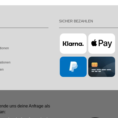
SICHER BEZAHLEN
tionen
ationen
fen
ende uns deine Anfrage als
an: