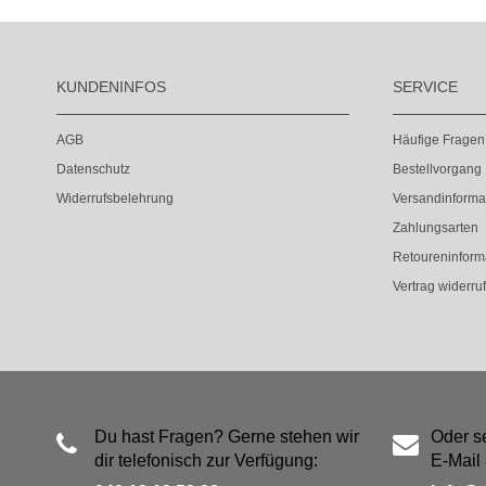
KUNDENINFOS
SERVICE
AGB
Häufige Fragen
Datenschutz
Bestellvorgang
Widerrufsbelehrung
Versandinforma
Zahlungsarten
Retoureninform
Vertrag widerru
Du hast Fragen? Gerne stehen wir
Oder s
dir telefonisch zur Verfügung:
E-Mail 