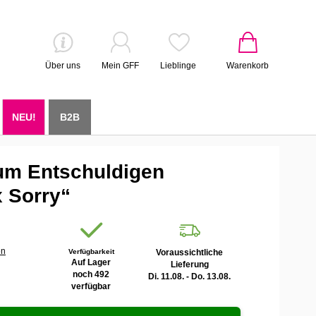
Über uns
Mein GFF
Lieblinge
Warenkorb
NEU!
B2B
um Entschuldigen
x Sorry“
en
Verfügbarkeit
Voraussichtliche
Auf Lager
Lieferung
noch 492
Di. 11.08. - Do. 13.08.
verfügbar