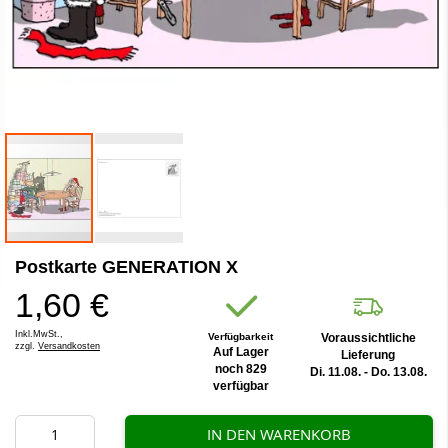
Zum
Postkarte GENERATION X
Anfang
der
1,60 €
Bildergalerie
springen
Inkl.MwSt.,
Verfügbarkeit
Voraussichtliche
zzgl.
Versandkosten
Auf Lager
Lieferung
noch 829
Di. 11.08. - Do. 13.08.
verfügbar
IN DEN WARENKORB