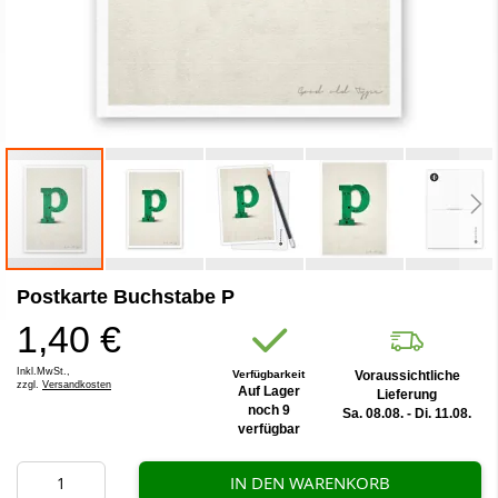
Zum
Postkarte Buchstabe P
Anfang
der
1,40 €
Bildergalerie
springen
Inkl.MwSt.,
Verfügbarkeit
Voraussichtliche
zzgl.
Versandkosten
Auf Lager
Lieferung
noch 9
Sa. 08.08. - Di. 11.08.
verfügbar
IN DEN WARENKORB